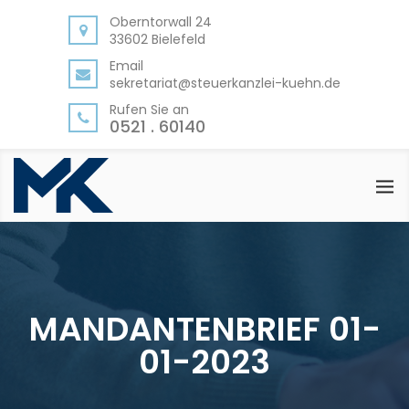
BACK
Oberntorwall 24
33602 Bielefeld
LEISTUNGEN
Email
sekretariat@steuerkanzlei-kuehn.de
FÜR UNTERNEHMEN UND
SELBSTSTÄNDIGE
Rufen Sie an
0521 . 60140
FÜR EXISTENZGRÜNDER
FÜR PRIVATPERSONEN
MANDANTENBRIEF 01-
01-2023