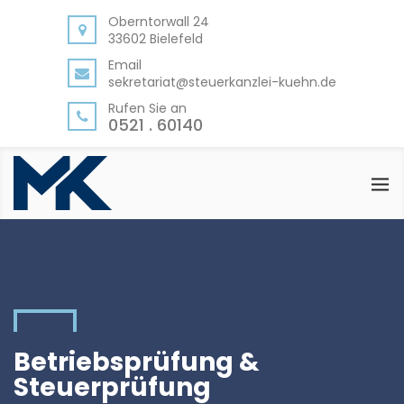
BACK
Oberntorwall 24
33602 Bielefeld
LEISTUNGEN
Email
sekretariat@steuerkanzlei-kuehn.de
FÜR UNTERNEHMEN UND
SELBSTSTÄNDIGE
Rufen Sie an
0521 . 60140
FÜR EXISTENZGRÜNDER
FÜR PRIVATPERSONEN
Betriebsprüfung &
Steuerprüfung